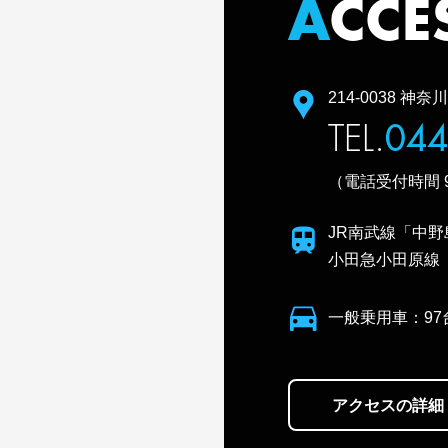
A
CCE
住所
214-0038 神
TEL.
044
（電話受付時間 9:
電車利用
JR南武線「中野
小田急小田原線「
クルマ利用
一般乗用車：97
アクセスの詳細