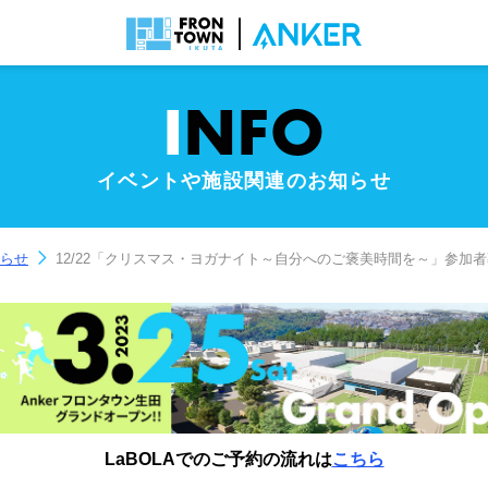
I
NFO
イベントや施設関連のお知らせ
らせ
12/22「クリスマス・ヨガナイト～自分へのご褒美時間を～」参加
LaBOLAでのご予約の流れは
こちら