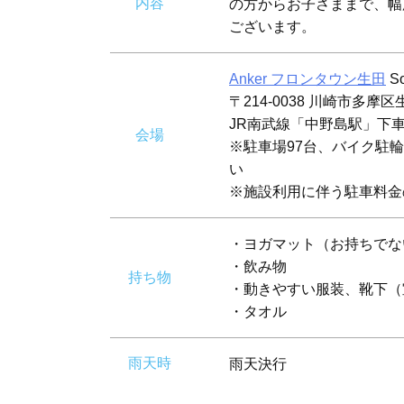
内容
の方からお子さままで、幅
ございます。
Anker フロンタウン生田
S
〒214-0038 川崎市多摩区生
JR南武線「中野島駅」下
会場
※駐車場97台、バイク駐輪
い
※施設利用に伴う駐車料金
・ヨガマット（お持ちでな
・飲み物
持ち物
・動きやすい服装、靴下（
・タオル
雨天時
雨天決行