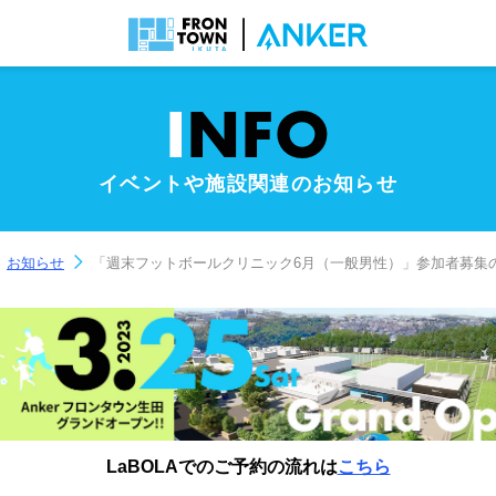
I
NFO
イベントや施設関連のお知らせ
お知らせ
「週末フットボールクリニック6月（一般男性）」参加者募集
LaBOLAでのご予約の流れは
こちら