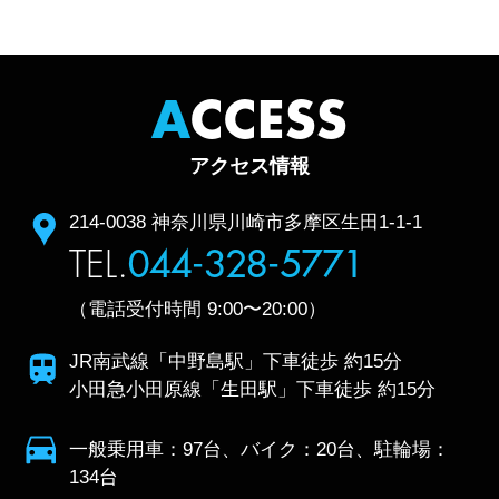
A
CCESS
アクセス情報
住所
214-0038 神奈川県川崎市多摩区生田1-1-1
TEL.
044-328-5771
（電話受付時間 9:00〜20:00）
電車利用
JR南武線「中野島駅」下車徒歩 約15分
小田急小田原線「生田駅」下車徒歩 約15分
クルマ利用
一般乗用車：97台、バイク：20台、駐輪場：
134台